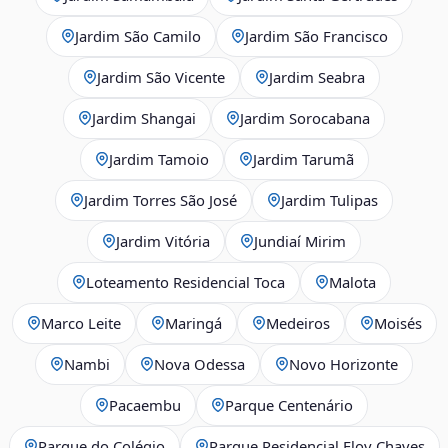
Jardim São Camilo
Jardim São Francisco
Jardim São Vicente
Jardim Seabra
Jardim Shangai
Jardim Sorocabana
Jardim Tamoio
Jardim Tarumã
Jardim Torres São José
Jardim Tulipas
Jardim Vitória
Jundiaí Mirim
Loteamento Residencial Toca
Malota
Marco Leite
Maringá
Medeiros
Moisés
Nambi
Nova Odessa
Novo Horizonte
Pacaembu
Parque Centenário
Parque do Colégio
Parque Residencial Eloy Chaves