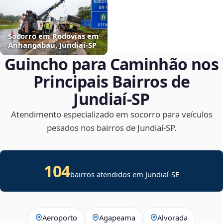
Socorro em Rodovias em
Anhangabaú, Jundiaí‑SP
Guincho para Caminhão nos
Principais Bairros de
Jundiaí‑SP
Atendimento especializado em socorro para veículos
pesados nos bairros de Jundiaí‑SP.
104
bairros atendidos em
Jundiaí
-
SE
Aeroporto
Agapeama
Alvorada