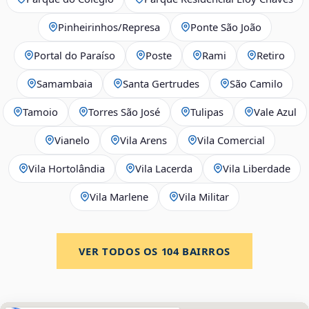
Pinheirinhos/Represa
Ponte São João
Portal do Paraíso
Poste
Rami
Retiro
Samambaia
Santa Gertrudes
São Camilo
Tamoio
Torres São José
Tulipas
Vale Azul
Vianelo
Vila Arens
Vila Comercial
Vila Hortolândia
Vila Lacerda
Vila Liberdade
Vila Marlene
Vila Militar
VER TODOS OS
104
BAIRROS