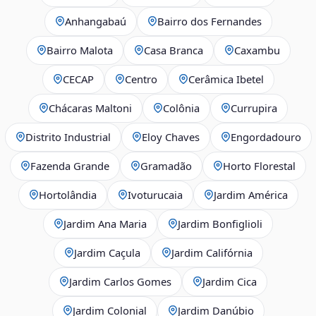
Anhangabaú
Bairro dos Fernandes
Bairro Malota
Casa Branca
Caxambu
CECAP
Centro
Cerâmica Ibetel
Chácaras Maltoni
Colônia
Currupira
Distrito Industrial
Eloy Chaves
Engordadouro
Fazenda Grande
Gramadão
Horto Florestal
Hortolândia
Ivoturucaia
Jardim América
Jardim Ana Maria
Jardim Bonfiglioli
Jardim Caçula
Jardim Califórnia
Jardim Carlos Gomes
Jardim Cica
Jardim Colonial
Jardim Danúbio