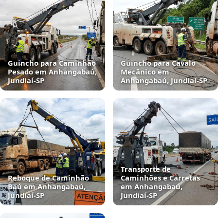
Guincho para Caminhão
Guincho para Cavalo
Pesado em Anhangabaú,
Mecânico em
Jundiaí‑SP
Anhangabaú, Jundiaí‑SP
Transporte de
Reboque de Caminhão
Caminhões e Carretas
Baú em Anhangabaú,
em Anhangabaú,
Jundiaí‑SP
Jundiaí‑SP