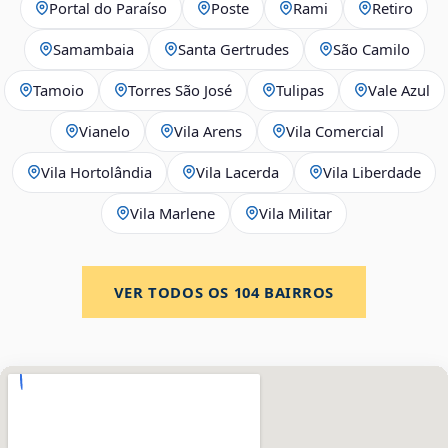
Portal do Paraíso
Poste
Rami
Retiro
Samambaia
Santa Gertrudes
São Camilo
Tamoio
Torres São José
Tulipas
Vale Azul
Vianelo
Vila Arens
Vila Comercial
Vila Hortolândia
Vila Lacerda
Vila Liberdade
Vila Marlene
Vila Militar
VER TODOS OS
104
BAIRROS