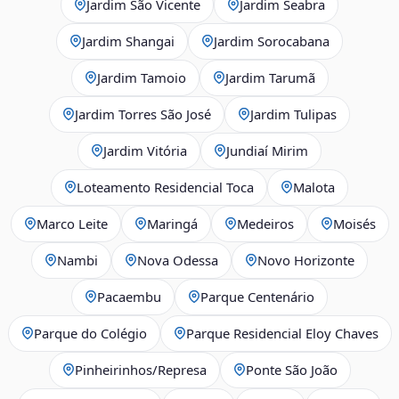
Jardim São Vicente
Jardim Seabra
Jardim Shangai
Jardim Sorocabana
Jardim Tamoio
Jardim Tarumã
Jardim Torres São José
Jardim Tulipas
Jardim Vitória
Jundiaí Mirim
Loteamento Residencial Toca
Malota
Marco Leite
Maringá
Medeiros
Moisés
Nambi
Nova Odessa
Novo Horizonte
Pacaembu
Parque Centenário
Parque do Colégio
Parque Residencial Eloy Chaves
Pinheirinhos/Represa
Ponte São João