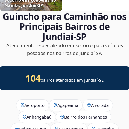
Nambi, Jundiaí‑SP
Guincho para Caminhão nos
Principais Bairros de
Jundiaí‑SP
Atendimento especializado em socorro para veículos
pesados nos bairros de Jundiaí‑SP.
104
bairros atendidos em
Jundiaí
-
SE
Aeroporto
Agapeama
Alvorada
Anhangabaú
Bairro dos Fernandes
Bairro Malota
Casa Branca
Caxambu