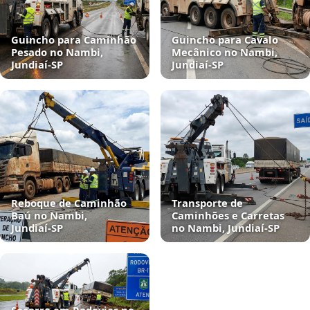
Guincho para Caminhão
Guincho para Cavalo
Pesado no Nambi,
Mecânico no Nambi,
Jundiaí‑SP
Jundiaí‑SP
Reboque de Caminhão
Transporte de
Baú no Nambi,
Caminhões e Carretas
Jundiaí‑SP
no Nambi, Jundiaí‑SP
Socorro em Rodovias no