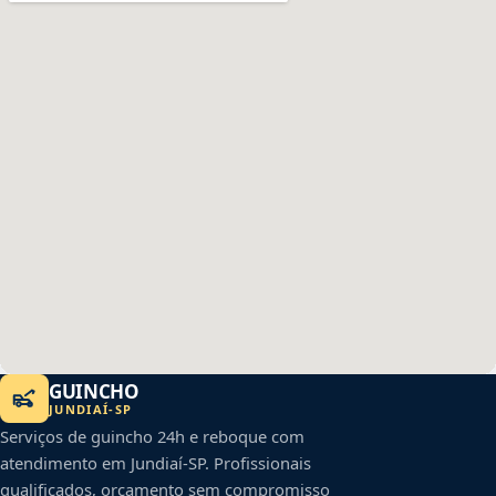
GUINCHO
JUNDIAÍ
-
SP
Serviços de guincho 24h e reboque com
atendimento em
Jundiaí
-
SP
. Profissionais
qualificados, orçamento sem compromisso