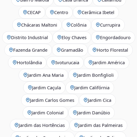
CECAP
Centro
Cerâmica Ibetel
Chácaras Maltoni
Colônia
Currupira
Distrito Industrial
Eloy Chaves
Engordadouro
Fazenda Grande
Gramadão
Horto Florestal
Hortolândia
Ivoturucaia
Jardim América
Jardim Ana Maria
Jardim Bonfiglioli
Jardim Caçula
Jardim Califórnia
Jardim Carlos Gomes
Jardim Cica
Jardim Colonial
Jardim Danúbio
Jardim das Hortências
Jardim das Palmeiras