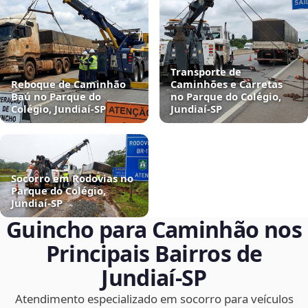
Transporte de
Reboque de Caminhão
Caminhões e Carretas
Baú no Parque do
no Parque do Colégio,
Colégio, Jundiaí‑SP
Jundiaí‑SP
Socorro em Rodovias no
Parque do Colégio,
Jundiaí‑SP
Guincho para Caminhão nos
Principais Bairros de
Jundiaí‑SP
Atendimento especializado em socorro para veículos