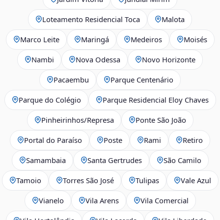
Loteamento Residencial Toca
Malota
Marco Leite
Maringá
Medeiros
Moisés
Nambi
Nova Odessa
Novo Horizonte
Pacaembu
Parque Centenário
Parque do Colégio
Parque Residencial Eloy Chaves
Pinheirinhos/Represa
Ponte São João
Portal do Paraíso
Poste
Rami
Retiro
Samambaia
Santa Gertrudes
São Camilo
Tamoio
Torres São José
Tulipas
Vale Azul
Vianelo
Vila Arens
Vila Comercial