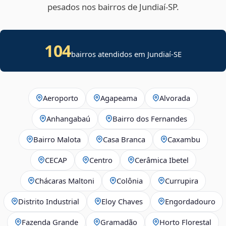
pesados nos bairros de Jundiaí‑SP.
104
bairros atendidos em
Jundiaí
-
SE
Aeroporto
Agapeama
Alvorada
Anhangabaú
Bairro dos Fernandes
Bairro Malota
Casa Branca
Caxambu
CECAP
Centro
Cerâmica Ibetel
Chácaras Maltoni
Colônia
Currupira
Distrito Industrial
Eloy Chaves
Engordadouro
Fazenda Grande
Gramadão
Horto Florestal