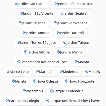
Jardim São Camilo
Jardim São Francisco
Jardim São Vicente
Jardim Seabra
Jardim Shangai
Jardim Sorocabana
Jardim Tamoio
Jardim Tarumã
Jardim Torres São José
Jardim Tulipas
Jardim Vitória
Jundiaí Mirim
Loteamento Residencial Toca
Malota
Marco Leite
Maringá
Medeiros
Moisés
Nambi
Nova Odessa
Novo Horizonte
Pacaembu
Parque Centenário
Parque do Colégio
Parque Residencial Eloy Chaves