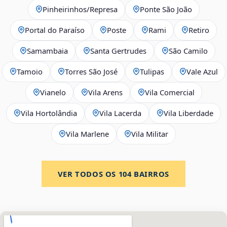
Pinheirinhos/Represa
Ponte São João
Portal do Paraíso
Poste
Rami
Retiro
Samambaia
Santa Gertrudes
São Camilo
Tamoio
Torres São José
Tulipas
Vale Azul
Vianelo
Vila Arens
Vila Comercial
Vila Hortolândia
Vila Lacerda
Vila Liberdade
Vila Marlene
Vila Militar
VER TODOS OS
104
BAIRROS