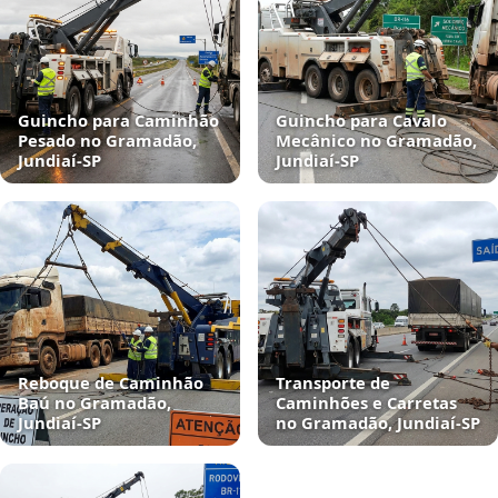
Guincho para Caminhão
Guincho para Cavalo
Pesado no Gramadão,
Mecânico no Gramadão,
Jundiaí‑SP
Jundiaí‑SP
Reboque de Caminhão
Transporte de
Baú no Gramadão,
Caminhões e Carretas
Jundiaí‑SP
no Gramadão, Jundiaí‑SP