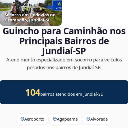
Socorro em Rodovias no
Gramadão, Jundiaí‑SP
Guincho para Caminhão nos
Principais Bairros de
Jundiaí‑SP
Atendimento especializado em socorro para veículos
pesados nos bairros de Jundiaí‑SP.
104
bairros atendidos em
Jundiaí
-
SE
Aeroporto
Agapeama
Alvorada