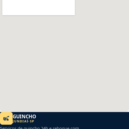
GUINCHO
JUNDIAÍ
-
SP
Serviços de guincho 24h e reboque com