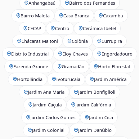
Anhangabaú
Bairro dos Fernandes
Bairro Malota
Casa Branca
Caxambu
CECAP
Centro
Cerâmica Ibetel
Chácaras Maltoni
Colônia
Currupira
Distrito Industrial
Eloy Chaves
Engordadouro
Fazenda Grande
Gramadão
Horto Florestal
Hortolândia
Ivoturucaia
Jardim América
Jardim Ana Maria
Jardim Bonfiglioli
Jardim Caçula
Jardim Califórnia
Jardim Carlos Gomes
Jardim Cica
Jardim Colonial
Jardim Danúbio