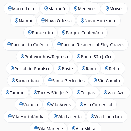
Marco Leite
Maringá
Medeiros
Moisés
Nambi
Nova Odessa
Novo Horizonte
Pacaembu
Parque Centenário
Parque do Colégio
Parque Residencial Eloy Chaves
Pinheirinhos/Represa
Ponte São João
Portal do Paraíso
Poste
Rami
Retiro
Samambaia
Santa Gertrudes
São Camilo
Tamoio
Torres São José
Tulipas
Vale Azul
Vianelo
Vila Arens
Vila Comercial
Vila Hortolândia
Vila Lacerda
Vila Liberdade
Vila Marlene
Vila Militar