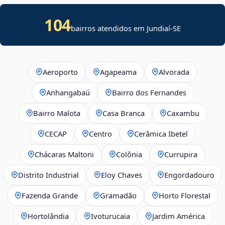
104
bairros atendidos em
Jundiaí
-
SE
Aeroporto
Agapeama
Alvorada
Anhangabaú
Bairro dos Fernandes
Bairro Malota
Casa Branca
Caxambu
CECAP
Centro
Cerâmica Ibetel
Chácaras Maltoni
Colônia
Currupira
Distrito Industrial
Eloy Chaves
Engordadouro
Fazenda Grande
Gramadão
Horto Florestal
Hortolândia
Ivoturucaia
Jardim América