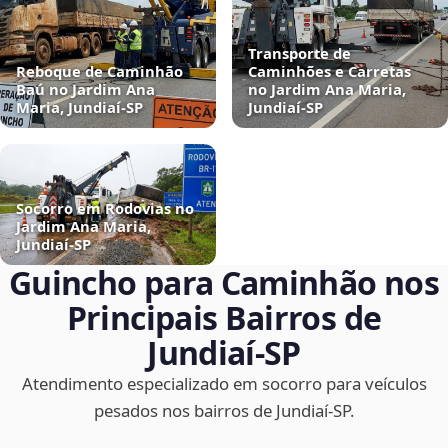
Transporte de
Reboque de Caminhão
Caminhões e Carretas
Baú no Jardim Ana
no Jardim Ana Maria,
Maria, Jundiaí‑SP
Jundiaí‑SP
Socorro em Rodovias no
Jardim Ana Maria,
Jundiaí‑SP
Guincho para Caminhão nos
Principais Bairros de
Jundiaí‑SP
Atendimento especializado em socorro para veículos
pesados nos bairros de Jundiaí‑SP.