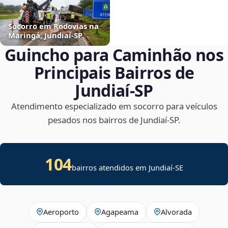
Socorro em Rodovias na
Maringá, Jundiaí‑SP
Guincho para Caminhão nos
Principais Bairros de
Jundiaí‑SP
Atendimento especializado em socorro para veículos
pesados nos bairros de Jundiaí‑SP.
104
bairros atendidos em
Jundiaí
-
SE
Aeroporto
Agapeama
Alvorada