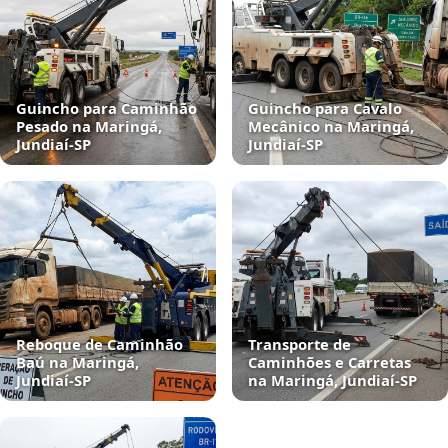
Guincho para Caminhão
Guincho para Cavalo
Pesado na Maringá,
Mecânico na Maringá,
Jundiaí‑SP
Jundiaí‑SP
Reboque de Caminhão
Transporte de
Baú na Maringá,
Caminhões e Carretas
Jundiaí‑SP
na Maringá, Jundiaí‑SP