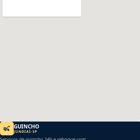
GUINCHO
JUNDIAÍ
-
SP
Serviços de guincho 24h e reboque com