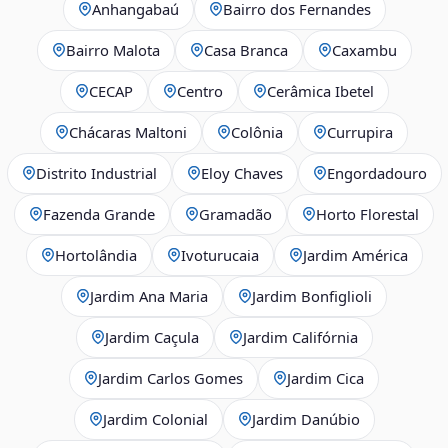
Anhangabaú
Bairro dos Fernandes
Bairro Malota
Casa Branca
Caxambu
CECAP
Centro
Cerâmica Ibetel
Chácaras Maltoni
Colônia
Currupira
Distrito Industrial
Eloy Chaves
Engordadouro
Fazenda Grande
Gramadão
Horto Florestal
Hortolândia
Ivoturucaia
Jardim América
Jardim Ana Maria
Jardim Bonfiglioli
Jardim Caçula
Jardim Califórnia
Jardim Carlos Gomes
Jardim Cica
Jardim Colonial
Jardim Danúbio