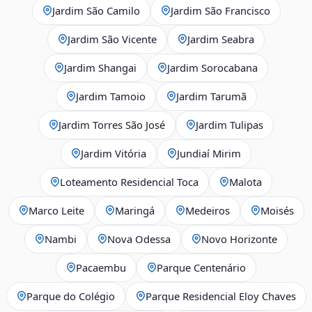
Jardim São Camilo
Jardim São Francisco
Jardim São Vicente
Jardim Seabra
Jardim Shangai
Jardim Sorocabana
Jardim Tamoio
Jardim Tarumã
Jardim Torres São José
Jardim Tulipas
Jardim Vitória
Jundiaí Mirim
Loteamento Residencial Toca
Malota
Marco Leite
Maringá
Medeiros
Moisés
Nambi
Nova Odessa
Novo Horizonte
Pacaembu
Parque Centenário
Parque do Colégio
Parque Residencial Eloy Chaves