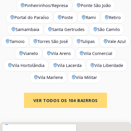
Pinheirinhos/Represa
Ponte São João
Portal do Paraíso
Poste
Rami
Retiro
Samambaia
Santa Gertrudes
São Camilo
Tamoio
Torres São José
Tulipas
Vale Azul
Vianelo
Vila Arens
Vila Comercial
Vila Hortolândia
Vila Lacerda
Vila Liberdade
Vila Marlene
Vila Militar
VER TODOS OS
104
BAIRROS