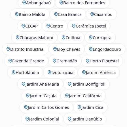
Anhangabaú
Bairro dos Fernandes
Bairro Malota
Casa Branca
Caxambu
CECAP
Centro
Cerâmica Ibetel
Chácaras Maltoni
Colônia
Currupira
Distrito Industrial
Eloy Chaves
Engordadouro
Fazenda Grande
Gramadão
Horto Florestal
Hortolândia
Ivoturucaia
Jardim América
Jardim Ana Maria
Jardim Bonfiglioli
Jardim Caçula
Jardim Califórnia
Jardim Carlos Gomes
Jardim Cica
Jardim Colonial
Jardim Danúbio