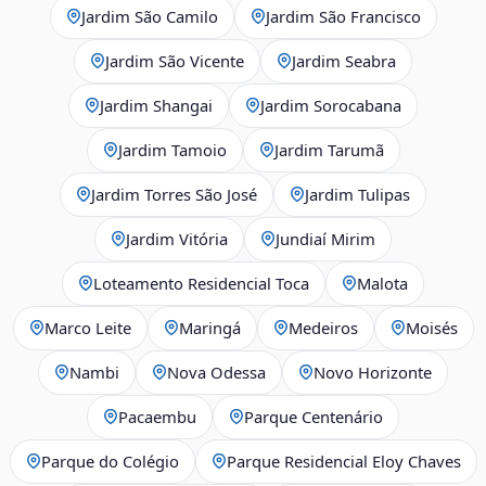
Jardim São Camilo
Jardim São Francisco
Jardim São Vicente
Jardim Seabra
Jardim Shangai
Jardim Sorocabana
Jardim Tamoio
Jardim Tarumã
Jardim Torres São José
Jardim Tulipas
Jardim Vitória
Jundiaí Mirim
Loteamento Residencial Toca
Malota
Marco Leite
Maringá
Medeiros
Moisés
Nambi
Nova Odessa
Novo Horizonte
Pacaembu
Parque Centenário
Parque do Colégio
Parque Residencial Eloy Chaves