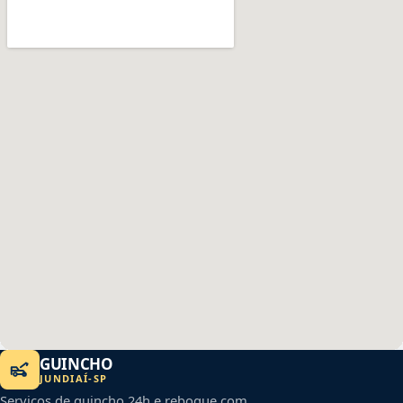
GUINCHO
JUNDIAÍ
-
SP
Serviços de guincho 24h e reboque com