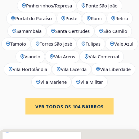
Pinheirinhos/Represa
Ponte São João
Portal do Paraíso
Poste
Rami
Retiro
Samambaia
Santa Gertrudes
São Camilo
Tamoio
Torres São José
Tulipas
Vale Azul
Vianelo
Vila Arens
Vila Comercial
Vila Hortolândia
Vila Lacerda
Vila Liberdade
Vila Marlene
Vila Militar
VER TODOS OS
104
BAIRROS