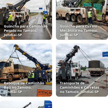
Guincho para Caminhão
Guincho para Cavalo
Pesado no Tamoio,
Mecânico no Tamoio,
Jundiaí‑SP
Jundiaí‑SP
Reboque de Caminhão
Transporte de
Baú no Tamoio,
Caminhões e Carretas
Jundiaí‑SP
no Tamoio, Jundiaí‑SP