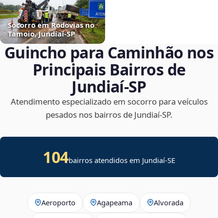
Socorro em Rodovias no
Tamoio, Jundiaí‑SP
Guincho para Caminhão nos
Principais Bairros de
Jundiaí‑SP
Atendimento especializado em socorro para veículos
pesados nos bairros de Jundiaí‑SP.
104
bairros atendidos em
Jundiaí
-
SE
Aeroporto
Agapeama
Alvorada