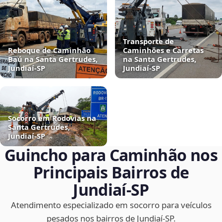
Transporte de
Reboque de Caminhão
Caminhões e Carretas
Baú na Santa Gertrudes,
na Santa Gertrudes,
Jundiaí‑SP
Jundiaí‑SP
Socorro em Rodovias na
Santa Gertrudes,
Jundiaí‑SP
Guincho para Caminhão nos
Principais Bairros de
Jundiaí‑SP
Atendimento especializado em socorro para veículos
pesados nos bairros de Jundiaí‑SP.