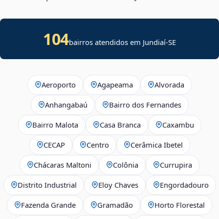
104
bairros atendidos em
Jundiaí
-
SE
Aeroporto
Agapeama
Alvorada
Anhangabaú
Bairro dos Fernandes
Bairro Malota
Casa Branca
Caxambu
CECAP
Centro
Cerâmica Ibetel
Chácaras Maltoni
Colônia
Currupira
Distrito Industrial
Eloy Chaves
Engordadouro
Fazenda Grande
Gramadão
Horto Florestal