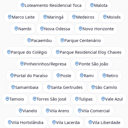
Loteamento Residencial Toca
Malota
Marco Leite
Maringá
Medeiros
Moisés
Nambi
Nova Odessa
Novo Horizonte
Pacaembu
Parque Centenário
Parque do Colégio
Parque Residencial Eloy Chaves
Pinheirinhos/Represa
Ponte São João
Portal do Paraíso
Poste
Rami
Retiro
Samambaia
Santa Gertrudes
São Camilo
Tamoio
Torres São José
Tulipas
Vale Azul
Vianelo
Vila Arens
Vila Comercial
Vila Hortolândia
Vila Lacerda
Vila Liberdade